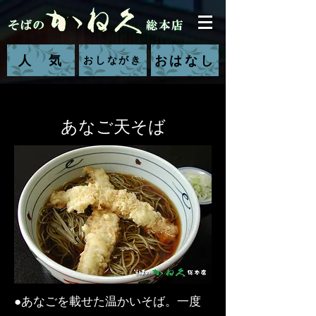
人 気
おはなし
おしながき
あなご天そば
●あなごを載せた温かいそば。一度